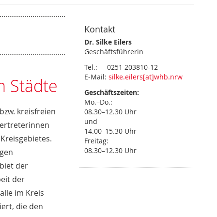
Kontakt
Dr. Silke Eilers
Geschäftsführerin
Tel.: 0251 203810-12
E-Mail:
silke.eilers[at]whb.nrw
n Städte
Geschäftszeiten:
Mo.–Do.:
zw. kreisfreien
08.30–12.30 Uhr
und
Vertreterinnen
14.00–15.30 Uhr
Kreisgebietes.
Freitag:
08.30–12.30 Uhr
igen
biet der
eit der
lle im Kreis
ert, die den