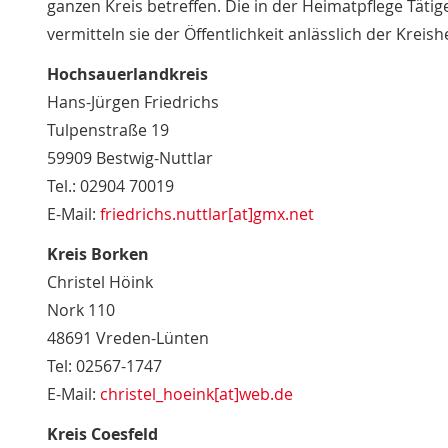
ganzen Kreis betreffen. Die in der Heimatpflege Tät
vermitteln sie der Öffentlichkeit anlässlich der Kreis
Hochsauerlandkreis
Hans-Jürgen Friedrichs
Tulpenstraße 19
59909 Bestwig-Nuttlar
Tel.: 02904 70019
E-Mail:
friedrichs.nuttlar[at]gmx.net
Kreis Borken
Christel Höink
Nork 110
48691 Vreden-Lünten
Tel: 02567-1747
E-Mail:
christel_hoeink[at]web.de
Kreis Coesfeld