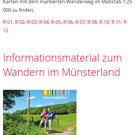
Karten mit dem markierten Wanderweg im Maßstab 1:25
000 zu finden.
R 01
,
R 02
,
R 03
,
R 04
,
R 05
,
R 06
,
R 07
,
R 08
,
R 10
,
R 11
,
R
12
Informationsmaterial zum
Wandern im Münsterland