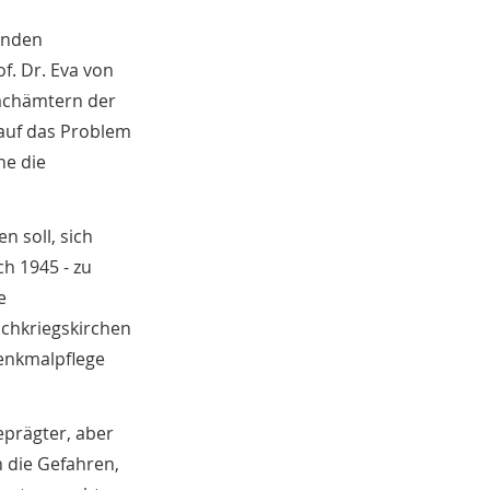
änden
f. Dr. Eva von
Fachämtern der
 auf das Problem
ne die
 soll, sich
ch 1945 - zu
e
chkriegskirchen
Denkmalpflege
eprägter, aber
h die Gefahren,