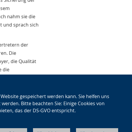
als Sicherung der
iesem
ch nahm sie die
ht und sprach sich
ertretern der
ren. Die
er, die Qualität
e die
ss die geplante
chaft bedeute,
n Website gespeichert werden kann. Sie helfen uns
t werden. Bitte beachten Sie: Einige Cookies von
bieten, das der DS-GVO entspricht.
Sitemap