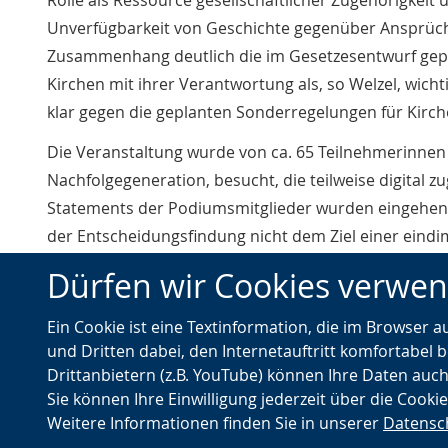
Rolle als Ressource gesellschaftlicher Zugehörigkeit u
Unverfügbarkeit von Geschichte gegenüber Ansprüche
Zusammenhang deutlich die im Gesetzesentwurf gepla
Kirchen mit ihrer Verantwortung als, so Welzel, wicht
klar gegen die geplanten Sonderregelungen für Kirc
Die Veranstaltung wurde von ca. 65 Teilnehmerinnen
Nachfolgegeneration, besucht, die teilweise digital 
Statements der Podiumsmitglieder wurden eingehend d
der Entscheidungsfindung nicht dem Ziel einer eind
nachdrückliche Betonung des ökologischen Nutzens vo
Dürfen wir Cookies verwe
Novelle des Denkmalschutzgesetzes nicht nur erhebl
sondern dass auch eine Schwächung von Forschung 
Ein Cookie ist eine Textinformation, die im Browser 
und Dritten dabei, den Internetauftritt komfortabel b
Drittanbietern (z.B. YouTube) können Ihre Daten auch
Impressum
Datenschutz
Sie können Ihre Einwilligung jederzeit über die Cooki
Weitere Informationen finden Sie in unserer
Datensc