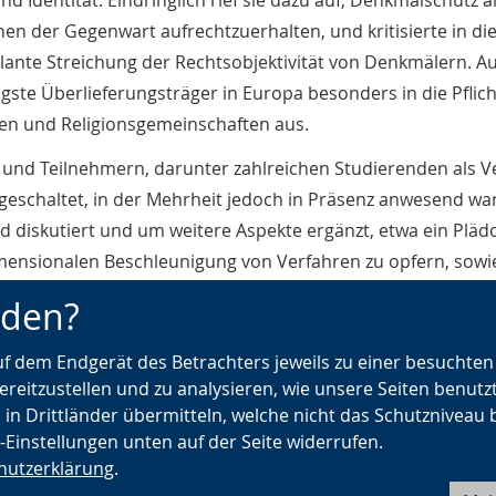
nd Identität. Eindringlich rief sie dazu auf, Denkmalschutz 
n der Gegenwart aufrechtzuerhalten, und kritisierte in d
nte Streichung der Rechtsobjektivität von Denkmälern. Au
igste Überlieferungsträger in Europa besonders in die Pflic
hen und Religionsgemeinschaften aus.
 und Teilnehmern, darunter zahlreichen Studierenden als V
zugeschaltet, in der Mehrheit jedoch in Präsenz anwesend wa
iskutiert und um weitere Aspekte ergänzt, etwa ein Plädoy
imensionalen Beschleunigung von Verfahren zu opfern, sowi
n Denkmalschutz. Alle Diskutierenden waren sich einig, da
nden?
iche Gefahren für die nordrhein-westfälische Denkmallands
und Lehre in NRW drohe.
auf dem Endgerät des Betrachters jeweils zu einer besuchte
ereitzustellen und zu analysieren, wie unsere Seiten benutz
 in Drittländer übermitteln, welche nicht das Schutzniveau 
Kontakt
e-Einstellungen unten auf der Seite widerrufen.
hutzerklärung
.