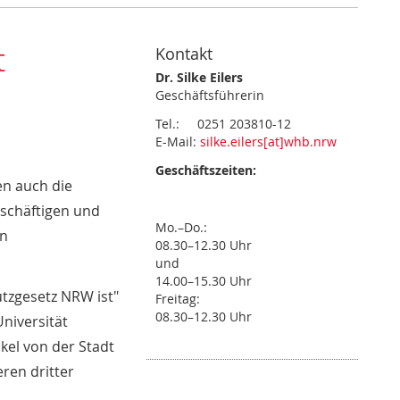
t
Kontakt
Dr. Silke Eilers
Geschäftsführerin
Tel.: 0251 203810-12
E-Mail:
silke.eilers[at]whb.nrw
Geschäftszeiten:
en auch die
schäftigen und
Mo.–Do.:
en
08.30–12.30 Uhr
und
14.00–15.30 Uhr
tzgesetz NRW ist"
Freitag:
08.30–12.30 Uhr
niversität
kel von der Stadt
ren dritter