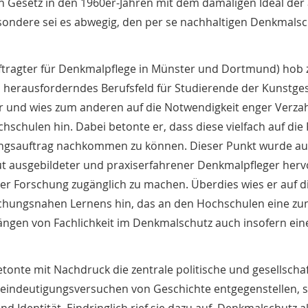
ten Gesetz in den 1960er-Jahren mit dem damaligen Ideal de
sondere sei es abwegig, den per se nachhaltigen Denkmals
ftragter für Denkmalpflege in Münster und Dortmund) hob 
 herausforderndes Berufsfeld für Studierende der Kunstges
r und wies zum anderen auf die Notwendigkeit enger Verz
chulen hin. Dabei betonte er, dass diese vielfach auf die 
gsauftrag nachkommen zu können. Dieser Punkt wurde auc
gut ausgebildeter und praxiserfahrener Denkmalpfleger her
der Forschung zugänglich zu machen. Überdies wies er auf 
rschungsnahen Lernens hin, das an den Hochschulen eine 
drängen von Fachlichkeit im Denkmalschutz auch insofern e
etonte mit Nachdruck die zentrale politische und gesellscha
ereindeutigungsversuchen von Geschichte entgegenstellen, s