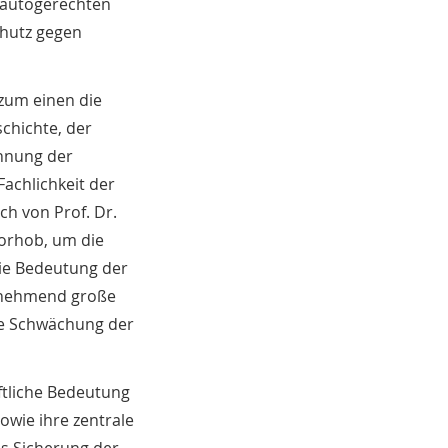
r autogerechten
chutz gegen
zum einen die
chichte, der
ahnung der
Fachlichkeit der
h von Prof. Dr.
vorhob, um die
die Bedeutung der
zunehmend große
ine Schwächung der
ftliche Bedeutung
owie ihre zentrale