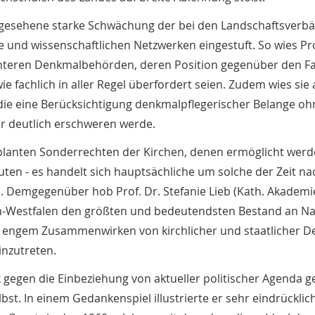
orgesehene starke Schwächung der bei den Landschaftsverb
und wissenschaftlichen Netzwerken eingestuft. So wies Pro
e Unteren Denkmalbehörden, deren Position gegenüber den 
ie fachlich in aller Regel überfordert seien. Zudem wies sie
ie eine Berücksichtigung denkmalpflegerischer Belange oh
r deutlich erschweren werde.
planten Sonderrechten der Kirchen, denen ermöglicht werden
uten - es handelt sich hauptsächliche um solche der Zeit na
. Demgegenüber hob Prof. Dr. Stefanie Lieb (Kath. Akademi
in-Westfalen den größten und bedeutendsten Bestand an Na
in engem Zusammenwirken von kirchlicher und staatlicher 
inzutreten.
 gegen die Einbeziehung von aktueller politischer Agenda g
t. In einem Gedankenspiel illustrierte er sehr eindrücklic